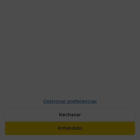
PILOTO LP
(D)
CALOREX
CALOREX
$10,565.00
$9,999.00
/
Pieza
/
Pieza
AGREGAR
AGREGAR
Gestionar preferencias
Rechazar
BOILER PRO ADVANCE
50 LTS
Entendido
CALOREX