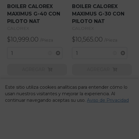
BOILER CALOREX
BOILER CALOREX
MAXIMUS G-40 CON
MAXIMUS G-30 CON
PILOTO NAT
PILOTO NAT
CALOREX
CALOREX
$10,999.00
$10,565.00
/
Pieza
/
Pieza
AGREGAR
AGREGAR
Este sitio utiliza cookies analíticas para entender cómo lo
usan nuestros visitantes y mejorar la experiencia. Al
continuar navegando aceptas su uso.
Aviso de Privacidad
BOILER CALOREX
BOILER CALOREX G-30
MAXIMUS G-30 CON
WI-FI SIN PILOTO NAT