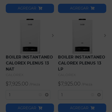
AGREGAR
AGREGAR
BOILER INSTANTANEO
BOILER INSTANTANEO
CALOREX PLENUS 13
CALOREX PLENUS 13
NAT
LP
CALOREX
CALOREX
$7,925.00
$7,925.00
/
Pieza
/
Pieza
Atrás
Atrás
AGREGAR
AGREGAR
Adhesivos