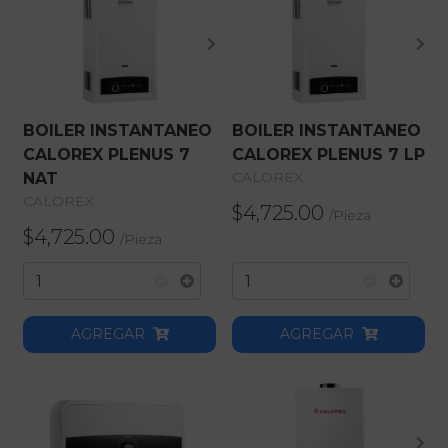
Iluminacion
Institucional
BOILER INSTANTANEO
BOILER INSTANTANEO
Mosaicos
CALOREX PLENUS 7
CALOREX PLENUS 7 LP
CALOREX
NAT
Muebles
CALOREX
$4,725.00
/
Pieza
$4,725.00
/
Pieza
Piedras
Pintura
AGREGAR
AGREGAR
Pisos
Tinas