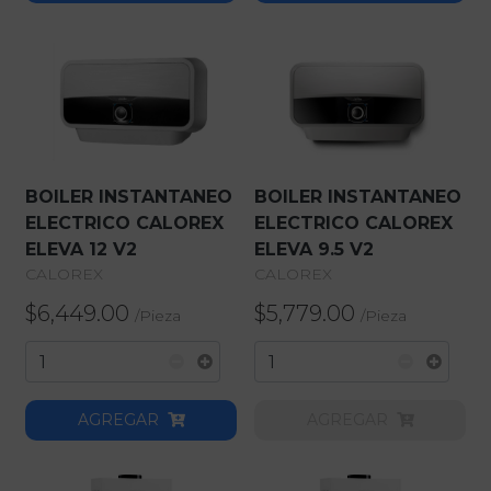
Aires Y Minisplits
Baño
Boilers
BOILER INSTANTANEO
BOILER INSTANTANEO
Calefactores
ELECTRICO CALOREX
ELECTRICO CALOREX
ELEVA 12 V2
ELEVA 9.5 V2
Cocina
CALOREX
CALOREX
$6,449.00
$5,779.00
/
Pieza
/
Pieza
Griferia
Herramientas
AGREGAR
AGREGAR
Hogar
Hogar