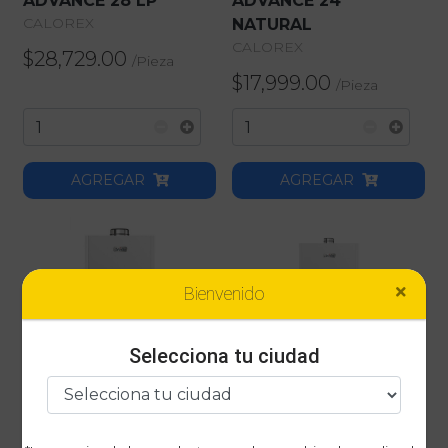
ADVANCE 28 LP
ADVANCE 24
CALOREX
NATURAL
CALOREX
$28,729.00
/
Pieza
$17,999.00
/
Pieza
AGREGAR
AGREGAR
Bienvenido
Selecciona tu ciudad
BOILER INSTANTANEO
BOILER INSTANTANEO
CALOREX PLENUS
CALOREX PLENUS
ADVANCE 24 LP
ADVANCE 16 LP
CALOREX
CALOREX